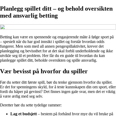
Planlegg spillet ditt – og behold oversikten
med ansvarlig betting
Betting kan være en spennende og engasjerende måte å følge sport på
– spesielt når du har god innsikt i spillet og forstår hvordan odds
fungerer. Men som med all annen pengespillaktivitet, krever det
planlegging og bevissthet for at det skal forbli underholdende og ikke
utvikle seg til et problem. Her får du en guide til hvordan du kan
planlegge spillet ditt, beholde oversikten og spille ansvarlig.
Vær bevisst på hvorfor du spiller
Før du setter ditt første spill, bør du tenke gjennom hvorfor du spiller.
Er det for spenningens skyld, for å teste kunnskapen din om sport, eller
fordi du håper på gevinst? Det finnes ingen gale svar, men det er viktig
å være ærlig med seg selv.
Deretter bør du sette tydelige rammer:
Lag et budsjett
– bestem på forhånd hvor mye du vil bruke på