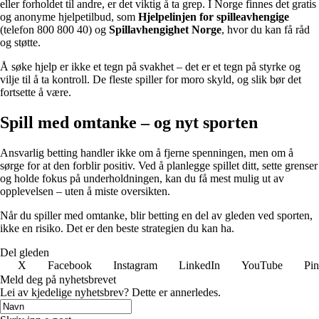
eller forholdet til andre, er det viktig å ta grep. I Norge finnes det gratis
og anonyme hjelpetilbud, som
Hjelpelinjen for spilleavhengige
(telefon 800 800 40) og
Spillavhengighet Norge
, hvor du kan få råd
og støtte.
Å søke hjelp er ikke et tegn på svakhet – det er et tegn på styrke og
vilje til å ta kontroll. De fleste spiller for moro skyld, og slik bør det
fortsette å være.
Spill med omtanke – og nyt sporten
Ansvarlig betting handler ikke om å fjerne spenningen, men om å
sørge for at den forblir positiv. Ved å planlegge spillet ditt, sette grenser
og holde fokus på underholdningen, kan du få mest mulig ut av
opplevelsen – uten å miste oversikten.
Når du spiller med omtanke, blir betting en del av gleden ved sporten,
ikke en risiko. Det er den beste strategien du kan ha.
Del gleden
X
Facebook
Instagram
LinkedIn
YouTube
Pin
Meld deg på nyhetsbrevet
Lei av kjedelige nyhetsbrev? Dette er annerledes.