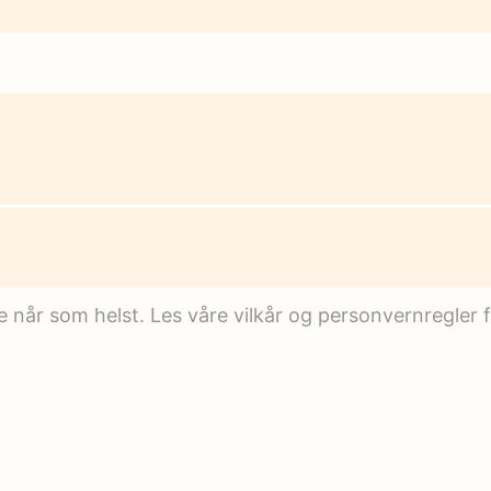
ke når som helst. Les våre vilkår og personvernregler f