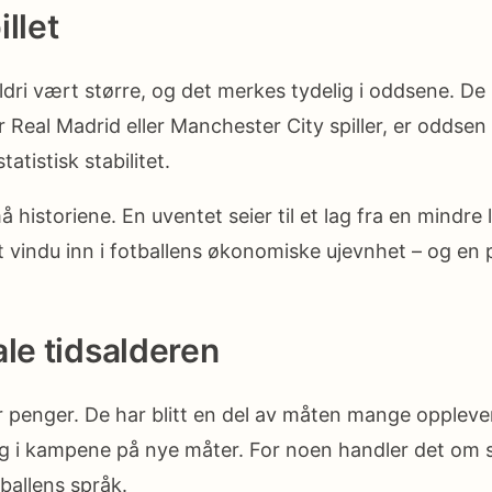
llet
ldri vært større, og det merkes tydelig i oddsene. De
 Real Madrid eller Manchester City spiller, er oddsen p
atistisk stabilitet.
 historiene. En uventet seier til et lag fra en mind
 vindu inn i fotballens økonomiske ujevnhet – og en 
ale tidsalderen
or penger. De har blitt en del av måten mange opplever
seg i kampene på nye måter. For noen handler det om 
tballens språk.