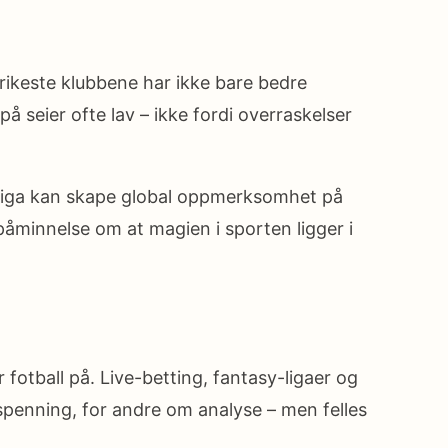
 rikeste klubbene har ikke bare bedre
å seier ofte lav – ikke fordi overraskelser
re liga kan skape global oppmerksomhet på
påminnelse om at magien i sporten ligger i
 fotball på. Live-betting, fantasy-ligaer og
spenning, for andre om analyse – men felles