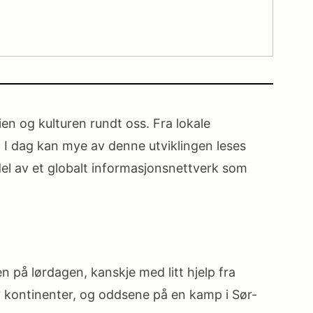
ien og kulturen rundt oss. Fra lokale
n. I dag kan mye av denne utviklingen leses
el av et globalt informasjonsnettverk som
n på lørdagen, kanskje med litt hjelp fra
av kontinenter, og oddsene på en kamp i Sør-