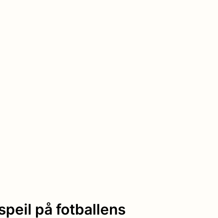
peil på fotballens