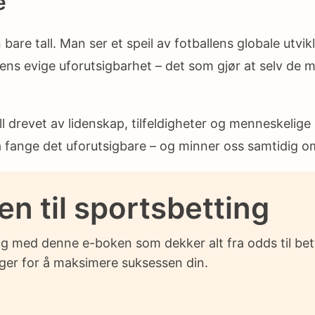
e
e tall. Man ser et speil av fotballens globale utvikli
ns evige uforutsigbarhet – det som gjør at selv de m
ill drevet av lidenskap, tilfeldigheter og menneskelig
ange det uforutsigbare – og minner oss samtidig om at
en til sportsbetting
 med denne e-boken som dekker alt fra odds til betti
inger for å maksimere suksessen din.