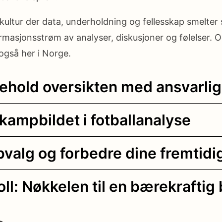
 kultur der data, underholdning og fellesskap smelter
rmasjonsstrøm av analyser, diskusjoner og følelser. 
også her i Norge.
 behold oversikten med ansvarlig
å kampbildet i fotballanalyse
pvalg og forbedre dine fremtidi
ll: Nøkkelen til en bærekraftig 