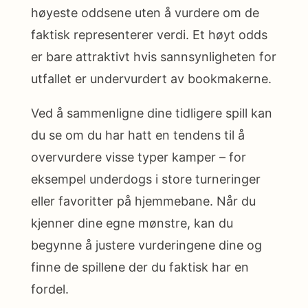
høyeste oddsene uten å vurdere om de
faktisk representerer verdi. Et høyt odds
er bare attraktivt hvis sannsynligheten for
utfallet er undervurdert av bookmakerne.
Ved å sammenligne dine tidligere spill kan
du se om du har hatt en tendens til å
overvurdere visse typer kamper – for
eksempel underdogs i store turneringer
eller favoritter på hjemmebane. Når du
kjenner dine egne mønstre, kan du
begynne å justere vurderingene dine og
finne de spillene der du faktisk har en
fordel.