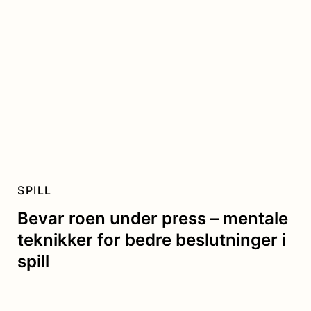
SPILL
Bevar roen under press – mentale
teknikker for bedre beslutninger i
spill