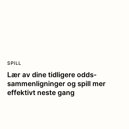
SPILL
Lær av dine tidligere odds­
sammenligninger og spill mer
effektivt neste gang