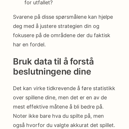
for utfallet?
Svarene på disse spørsmålene kan hjelpe
deg med å justere strategien din og
fokusere på de områdene der du faktisk
har en fordel.
Bruk data til å forstå
beslutningene dine
Det kan virke tidkrevende å føre statistikk
over spillene dine, men det er en av de
mest effektive måtene å bli bedre på.
Noter ikke bare hva du spilte på, men
også hvorfor du valgte akkurat det spillet.