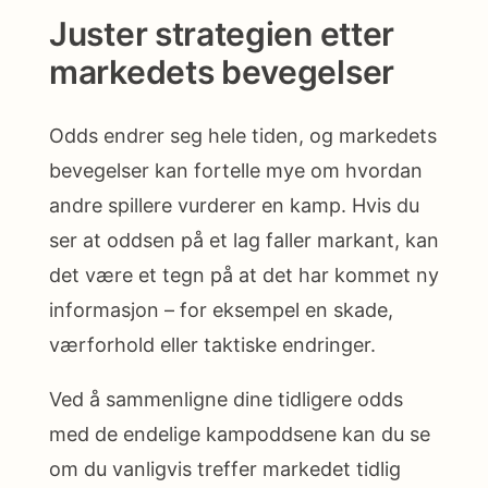
Juster strategien etter
markedets bevegelser
Odds endrer seg hele tiden, og markedets
bevegelser kan fortelle mye om hvordan
andre spillere vurderer en kamp. Hvis du
ser at oddsen på et lag faller markant, kan
det være et tegn på at det har kommet ny
informasjon – for eksempel en skade,
værforhold eller taktiske endringer.
Ved å sammenligne dine tidligere odds
med de endelige kampoddsene kan du se
om du vanligvis treffer markedet tidlig