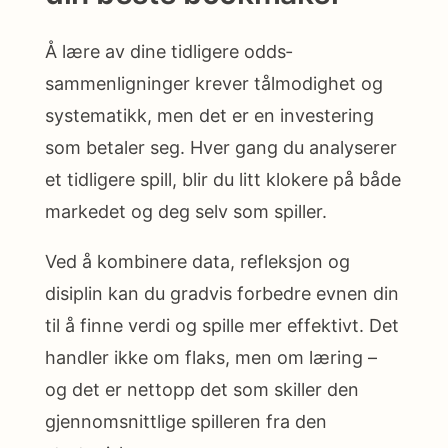
Å lære av dine tidligere odds­
sammenligninger krever tålmodighet og
systematikk, men det er en investering
som betaler seg. Hver gang du analyserer
et tidligere spill, blir du litt klokere på både
markedet og deg selv som spiller.
Ved å kombinere data, refleksjon og
disiplin kan du gradvis forbedre evnen din
til å finne verdi og spille mer effektivt. Det
handler ikke om flaks, men om læring –
og det er nettopp det som skiller den
gjennomsnittlige spilleren fra den