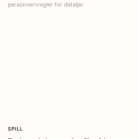
personvernregler for detaljer.
SPILL